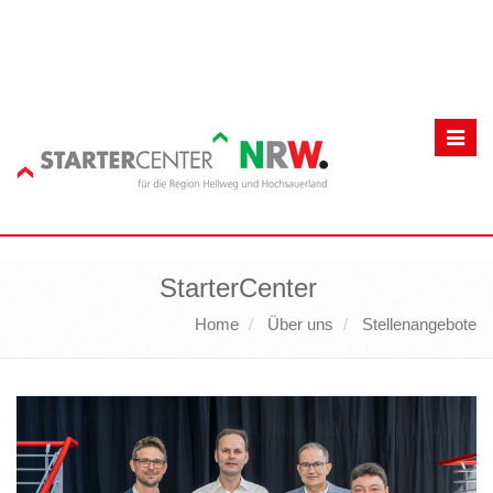
Toggl
navig
StarterCenter
Home
Über uns
Stellenangebote