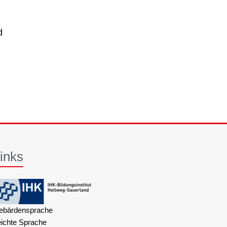
d
inks
ebärdensprache
eichte Sprache