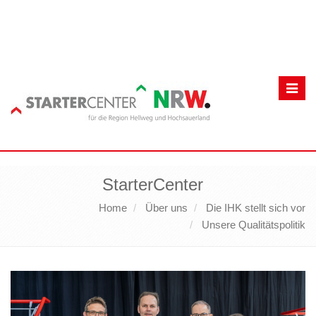
Toggl
navig
StarterCenter
Home
Über uns
Die IHK stellt sich vor
Unsere Qualitätspolitik