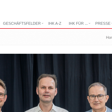
GESCHÄFTSFELDER
IHK A-Z
IHK FÜR ...
PRESSE
Ho