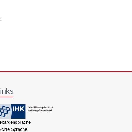
d
inks
ebärdensprache
eichte Sprache