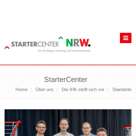
Toggl
navig
StarterCenter
Home
Über uns
Die IHK stellt sich vor
Standorte