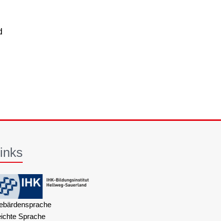
d
inks
ebärdensprache
eichte Sprache