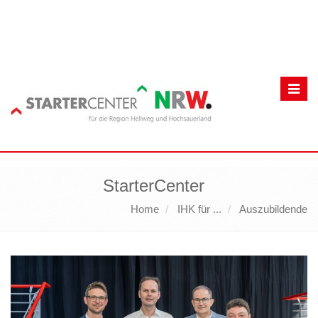
Toggl
navig
StarterCenter
Home
IHK für ...
Auszubildende