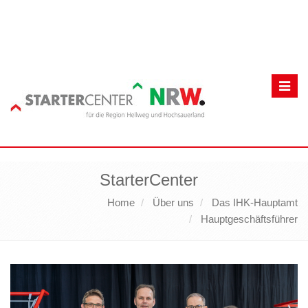
Toggl
navig
StarterCenter
Home
Über uns
Das IHK-Hauptamt
Hauptgeschäftsführer