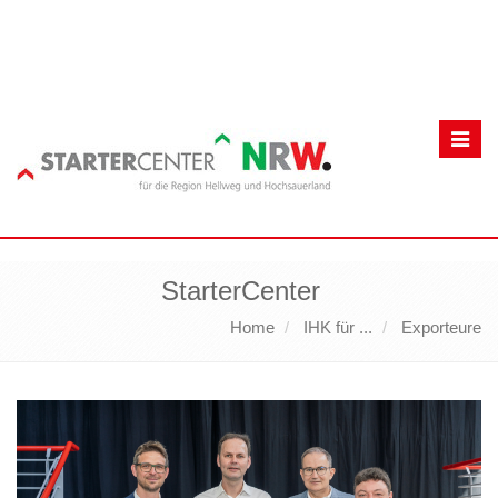
Toggl
navig
StarterCenter
Home
IHK für ...
Exporteure