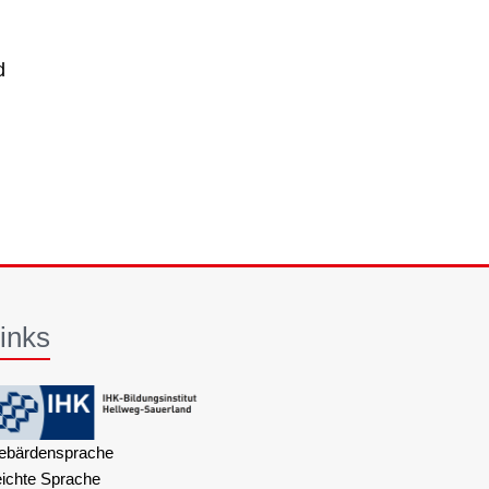
d
inks
ebärdensprache
eichte Sprache