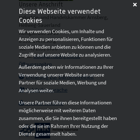
Unsere Anschrift
Diese Webseite verwendet
Industrie- und Handelskammer Arnsberg,
Cookies
Hellweg-Sauerland
Wir verwenden Cookies, um Inhalte und
Königstraße 18-20
Anzeigen zu personalisieren, Funktionen für
D 59821 Arnsberg
soziale Medien anbieten zu können und die
Tel: +49 2931 878 0
Zugriffe auf unsere Website zu analysieren.
Email:
info@arnsberg.ihk.de
Öffnungszeiten
Außerdem geben wir Informationen zu Ihrer
Verwendung unserer Website an unsere
Erklärung zur Barrierefreiheit
Partner für soziale Medien, Werbung und
Gebärdensprache
Analysen weiter.
Unsere Partner führen diese Informationen
Leichte Sprache
möglicherweise mit weiteren Daten
zusammen, die Sie ihnen bereitgestellt haben
oder die sie im Rahmen Ihrer Nutzung der
Dienste gesammelt haben.