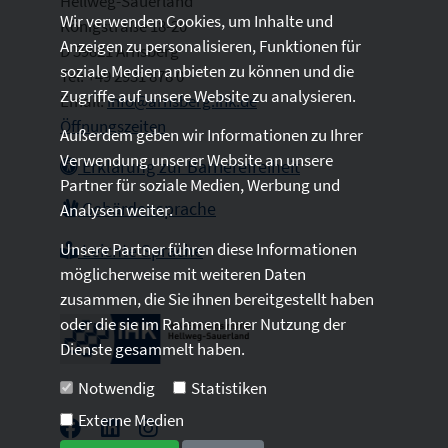
Hellweg-Sauerland
Wir verwenden Cookies, um Inhalte und
Königstraße 18-20
Anzeigen zu personalisieren, Funktionen für
D 59821 Arnsberg
soziale Medien anbieten zu können und die
Tel: +49 2931 878 0
Zugriffe auf unsere Website zu analysieren.
Email:
info@arnsberg.ihk.de
Öffnungszeiten
Außerdem geben wir Informationen zu Ihrer
Verwendung unserer Website an unsere
Erklärung zur Barrierefreiheit
Partner für soziale Medien, Werbung und
Gebärdensprache
Analysen weiter.
Unsere Partner führen diese Informationen
Leichte Sprache
möglicherweise mit weiteren Daten
zusammen, die Sie ihnen bereitgestellt haben
oder die sie im Rahmen Ihrer Nutzung der
Dienste gesammelt haben.
Notwendig
Statistiken
Externe Medien