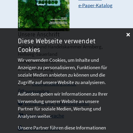
e-Paper-Katalog
Unsere Anschrift
Diese Webseite verwendet
Industrie- und Handelskammer Arnsberg,
Cookies
Hellweg-Sauerland
Wir verwenden Cookies, um Inhalte und
Königstraße 18-20
Anzeigen zu personalisieren, Funktionen für
D 59821 Arnsberg
soziale Medien anbieten zu können und die
Tel: +49 2931 878 0
Zugriffe auf unsere Website zu analysieren.
Email:
info@arnsberg.ihk.de
Öffnungszeiten
Außerdem geben wir Informationen zu Ihrer
Verwendung unserer Website an unsere
Erklärung zur Barrierefreiheit
Partner für soziale Medien, Werbung und
Gebärdensprache
Analysen weiter.
Unsere Partner führen diese Informationen
Leichte Sprache