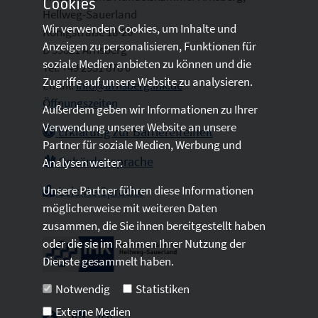
Cookies
Hellweg-Sauerland
Wir verwenden Cookies, um Inhalte und
Königstraße 18-20
Anzeigen zu personalisieren, Funktionen für
D 59821 Arnsberg
soziale Medien anbieten zu können und die
Tel: +49 2931 878 0
Zugriffe auf unsere Website zu analysieren.
Email:
info@arnsberg.ihk.de
Öffnungszeiten
Außerdem geben wir Informationen zu Ihrer
Verwendung unserer Website an unsere
Erklärung zur Barrierefreiheit
Partner für soziale Medien, Werbung und
Gebärdensprache
Analysen weiter.
Unsere Partner führen diese Informationen
Leichte Sprache
möglicherweise mit weiteren Daten
zusammen, die Sie ihnen bereitgestellt haben
oder die sie im Rahmen Ihrer Nutzung der
Dienste gesammelt haben.
Notwendig
Statistiken
Externe Medien