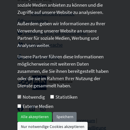
soziale Medien anbieten zu können und die
Tel: +49 2931 878 0
Zugriffe auf unsere Website zu analysieren.
Email:
info@arnsberg.ihk.de
Öffnungszeiten
Außerdem geben wir Informationen zu Ihrer
Verwendung unserer Website an unsere
Erklärung zur Barrierefreiheit
Partner für soziale Medien, Werbung und
Gebärdensprache
Analysen weiter.
Unsere Partner führen diese Informationen
Leichte Sprache
möglicherweise mit weiteren Daten
zusammen, die Sie ihnen bereitgestellt haben
oder die sie im Rahmen Ihrer Nutzung der
Dienste gesammelt haben.
Notwendig
Statistiken
Externe Medien
Alle akzeptieren
Speichern
2026 © All Rights Reserved.
Impressum
|
Nur notwendige Cookies akzeptieren
Datenschutz
|
Sitemap
|
Cookie-Einwilligung