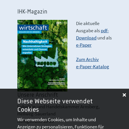
IHK-Magazin
Die aktuelle
Ausgabe als
pdf-
Download
und als
e-Paper
Zum Archiv
e-Paper-Katalog
Unsere Anschrift
Diese Webseite verwendet
Industrie- und Handelskammer Arnsberg,
Cookies
Hellweg-Sauerland
Wir verwenden Cookies, um Inhalte und
Königstraße 18-20
Anzeigen zu personalisieren, Funktionen für
D 59821 Arnsberg