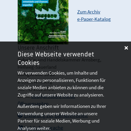
Zum Archiv
e-Paper-Katalog
Unsere Anschrift
Diese Webseite verwendet
Industrie- und Handelskammer Arnsberg,
Cookies
Hellweg-Sauerland
Wir verwenden Cookies, um Inhalte und
Königstraße 18-20
Anzeigen zu personalisieren, Funktionen für
D 59821 Arnsberg
soziale Medien anbieten zu können und die
Tel: +49 2931 878 0
Zugriffe auf unsere Website zu analysieren.
Email:
info@arnsberg.ihk.de
Öffnungszeiten
Außerdem geben wir Informationen zu Ihrer
Verwendung unserer Website an unsere
Erklärung zur Barrierefreiheit
Partner für soziale Medien, Werbung und
Gebärdensprache
Analysen weiter.