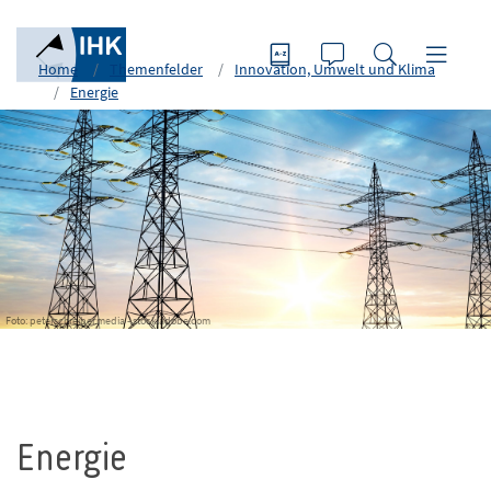
Home
Themenfelder
Innovation, Umwelt und Klima
Energie
Foto: peterschreiber.media - stock.adobe.com
Energie