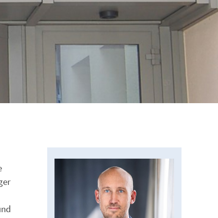
e
ger
und