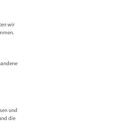
ten wir
sammen.
rhandene
ssen und
und die