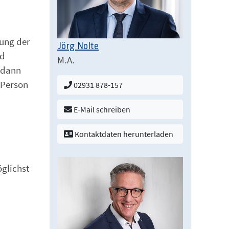
rung der
Jörg Nolte
nd
M.A.
 dann
 Person
02931 878-157
E-Mail schreiben
Kontaktdaten herunterladen
glichst