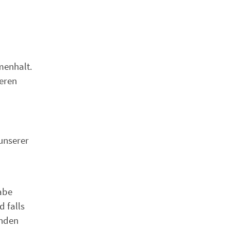
menhalt.
eren
 unserer
abe
 falls
enden