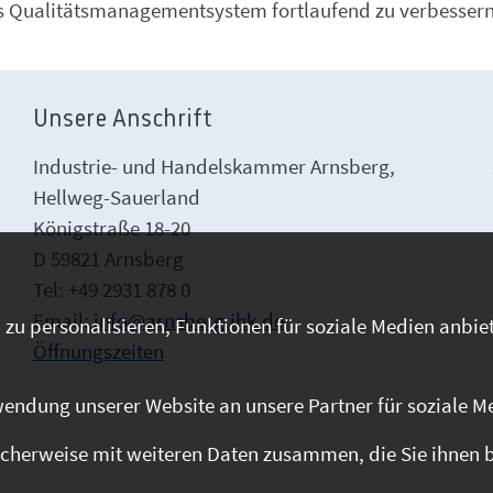
s Qualitätsmanagementsystem fortlaufend zu verbessern
Unsere Anschrift
Industrie- und Handelskammer Arnsberg,
Hellweg-Sauerland
Königstraße 18-20
D 59821 Arnsberg
Tel: +49 2931 878 0
Email:
info@arnsberg.ihk.de
zu personalisieren, Funktionen für soziale Medien anbiet
Öffnungszeiten
endung unserer Website an unsere Partner für soziale M
cherweise mit weiteren Daten zusammen, die Sie ihnen be