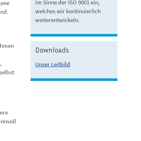
im Sinne der ISO 9001 ein,
gene
welches wir kontinuierlich
and.
weiterentwickeln.
nehmen
Downloads
,
Unser Leitbild
selbst
sere
innvoll
u