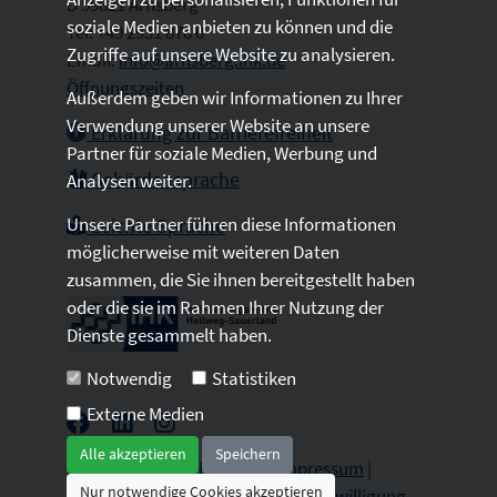
D 59821 Arnsberg
soziale Medien anbieten zu können und die
Tel: +49 2931 878 0
Zugriffe auf unsere Website zu analysieren.
Email:
info@arnsberg.ihk.de
Öffnungszeiten
Außerdem geben wir Informationen zu Ihrer
Verwendung unserer Website an unsere
Erklärung zur Barrierefreiheit
Partner für soziale Medien, Werbung und
Gebärdensprache
Analysen weiter.
Unsere Partner führen diese Informationen
Leichte Sprache
möglicherweise mit weiteren Daten
zusammen, die Sie ihnen bereitgestellt haben
oder die sie im Rahmen Ihrer Nutzung der
Dienste gesammelt haben.
Notwendig
Statistiken
Externe Medien
Alle akzeptieren
Speichern
2026 © All Rights Reserved.
Impressum
|
Nur notwendige Cookies akzeptieren
Datenschutz
|
Sitemap
|
Cookie-Einwilligung