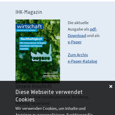
IHK-Magazin
Die aktuelle
Ausgabe als
pdf-
Download
und als
e-Paper
Zum Archiv
e-Paper-Katalog
Unsere Anschrift
Diese Webseite verwendet
Industrie- und Handelskammer Arnsberg,
Cookies
Hellweg-Sauerland
Wir verwenden Cookies, um Inhalte und
Königstraße 18-20
Anzeigen zu personalisieren, Funktionen für