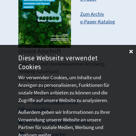
Zum Archiv
e-Paper-Katalog
Unsere Anschrift
Diese Webseite verwendet
Industrie- und Handelskammer Arnsberg,
Cookies
Hellweg-Sauerland
Wir verwenden Cookies, um Inhalte und
Königstraße 18-20
Anzeigen zu personalisieren, Funktionen für
D 59821 Arnsberg
soziale Medien anbieten zu können und die
Tel: +49 2931 878 0
Zugriffe auf unsere Website zu analysieren.
Email:
info@arnsberg.ihk.de
Öffnungszeiten
Außerdem geben wir Informationen zu Ihrer
Verwendung unserer Website an unsere
Erklärung zur Barrierefreiheit
Partner für soziale Medien, Werbung und
Gebärdensprache
Analysen weiter.