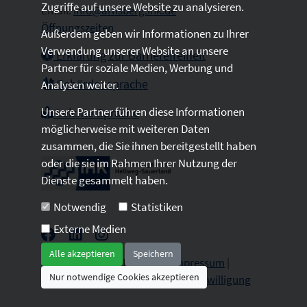
Zugriffe auf unsere Website zu analysieren.
Email:
info@arnsberg.ihk.de
Öffnungszeiten
Außerdem geben wir Informationen zu Ihrer
Verwendung unserer Website an unsere
Erklärung zur Barrierefreiheit
Partner für soziale Medien, Werbung und
Gebärdensprache
Analysen weiter.
Unsere Partner führen diese Informationen
Leichte Sprache
möglicherweise mit weiteren Daten
zusammen, die Sie ihnen bereitgestellt haben
oder die sie im Rahmen Ihrer Nutzung der
Dienste gesammelt haben.
Notwendig
Statistiken
Externe Medien
Alle akzeptieren
Speichern
2026 © All Rights Reserved.
Impressum
|
Nur notwendige Cookies akzeptieren
Datenschutz
|
Sitemap
|
Cookie-Einwilligung