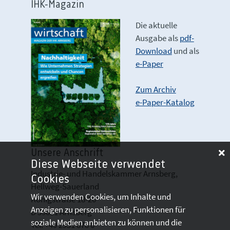
IHK-Magazin
Die aktuelle
Ausgabe als
pdf-
Download
und als
e-Paper
Zum Archiv
e-Paper-Katalog
Unsere Anschrift
Diese Webseite verwendet
Industrie- und Handelskammer Arnsberg,
Cookies
Hellweg-Sauerland
Wir verwenden Cookies, um Inhalte und
Königstraße 18-20
Anzeigen zu personalisieren, Funktionen für
D 59821 Arnsberg
soziale Medien anbieten zu können und die
Tel: +49 2931 878 0