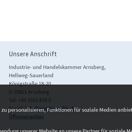
Unsere Anschrift
Industrie- und Handelskammer Arnsberg,
Hellweg-Sauerland
Königstraße 18-20
D 59821 Arnsberg
Tel: +49 2931 878 0
Email:
info@arnsberg.ihk.de
zu personalisieren, Funktionen für soziale Medien anbiet
Öffnungszeiten
endung unserer Website an unsere Partner für soziale M