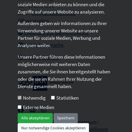
soziale Medien anbieten zu können und die
Tel: +49 2931 878 0
Zugriffe auf unsere Website zu analysieren.
Email:
info@arnsberg.ihk.de
Öffnungszeiten
Außerdem geben wir Informationen zu Ihrer
Verwendung unserer Website an unsere
Erklärung zur Barrierefreiheit
Partner für soziale Medien, Werbung und
Gebärdensprache
Analysen weiter.
Unsere Partner führen diese Informationen
Leichte Sprache
möglicherweise mit weiteren Daten
zusammen, die Sie ihnen bereitgestellt haben
oder die sie im Rahmen Ihrer Nutzung der
Dienste gesammelt haben.
Notwendig
Statistiken
Externe Medien
Alle akzeptieren
Speichern
2026 © All Rights Reserved.
Impressum
|
Nur notwendige Cookies akzeptieren
Datenschutz
|
Sitemap
|
Cookie-Einwilligung