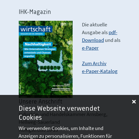
IHK-Magazin
Die aktuelle
Ausgabe als
pdf-
Download
und als
e-Paper
Zum Archiv
e-Paper-Katalog
Unsere Anschrift
Diese Webseite verwendet
Industrie- und Handelskammer Arnsberg,
Cookies
Hellweg-Sauerland
Wir verwenden Cookies, um Inhalte und
Königstraße 18-20
Anzeigen zu personalisieren, Funktionen für
D 59821 Arnsberg