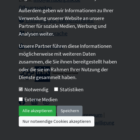
Öffnungszeiten
Außerdem geben wir Informationen zu Ihrer
Verwendung unserer Website an unsere
Erklärung zur Barrierefreiheit
Partner für soziale Medien, Werbung und
Gebärdensprache
Analysen weiter.
Unsere Partner führen diese Informationen
Leichte Sprache
möglicherweise mit weiteren Daten
zusammen, die Sie ihnen bereitgestellt haben
oder die sie im Rahmen Ihrer Nutzung der
Dienste gesammelt haben.
Notwendig
Statistiken
Externe Medien
Alle akzeptieren
Speichern
2026 © All Rights Reserved.
Impressum
|
Nur notwendige Cookies akzeptieren
Datenschutz
|
Sitemap
|
Cookie-Einwilligung