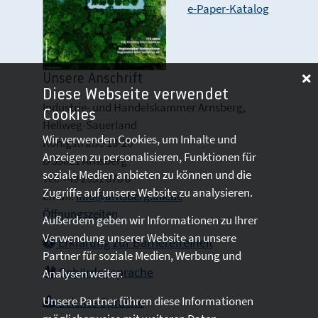
e-Paper-Katalog
Unsere Anschrift
Diese Webseite verwendet
Industrie- und Handelskammer Arnsberg,
Cookies
Hellweg-Sauerland
Wir verwenden Cookies, um Inhalte und
Königstraße 18-20
Anzeigen zu personalisieren, Funktionen für
D 59821 Arnsberg
soziale Medien anbieten zu können und die
Tel: +49 2931 878 0
Zugriffe auf unsere Website zu analysieren.
Email:
info@arnsberg.ihk.de
Öffnungszeiten
Außerdem geben wir Informationen zu Ihrer
Verwendung unserer Website an unsere
Erklärung zur Barrierefreiheit
Partner für soziale Medien, Werbung und
Gebärdensprache
Analysen weiter.
Unsere Partner führen diese Informationen
Leichte Sprache