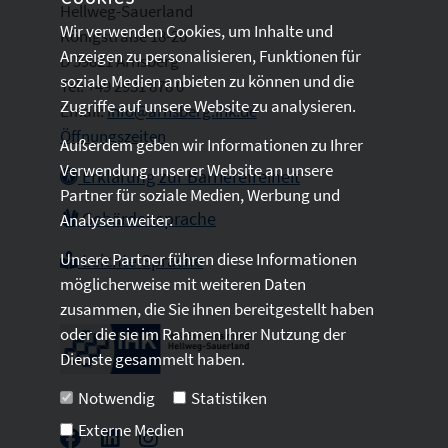
Hellweg-Sauerland
Wir verwenden Cookies, um Inhalte und
Königstraße 18-20
Anzeigen zu personalisieren, Funktionen für
D 59821 Arnsberg
soziale Medien anbieten zu können und die
Tel: +49 2931 878 0
Zugriffe auf unsere Website zu analysieren.
Email:
info@arnsberg.ihk.de
Öffnungszeiten
Außerdem geben wir Informationen zu Ihrer
Verwendung unserer Website an unsere
Erklärung zur Barrierefreiheit
Partner für soziale Medien, Werbung und
Gebärdensprache
Analysen weiter.
Unsere Partner führen diese Informationen
Leichte Sprache
möglicherweise mit weiteren Daten
zusammen, die Sie ihnen bereitgestellt haben
oder die sie im Rahmen Ihrer Nutzung der
Dienste gesammelt haben.
Notwendig
Statistiken
Externe Medien