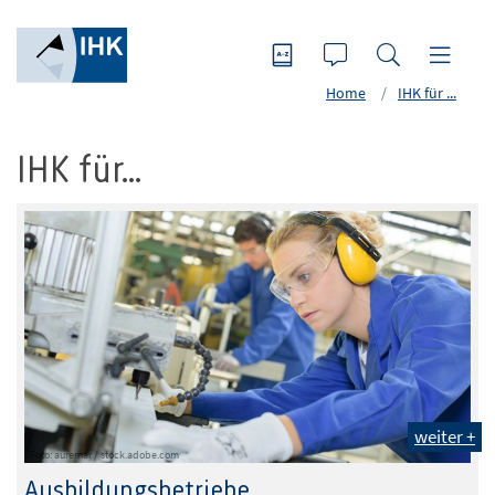
Home
IHK für ...
IHK für...
weiter +
Foto: auremar / stock.adobe.com
Ausbildungsbetriebe