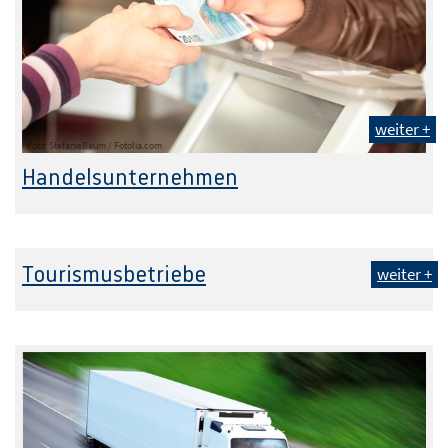
weiter +
Foto: StefanieBaum / Fotolia.com
Handelsunternehmen
Tourismusbetriebe
weiter +