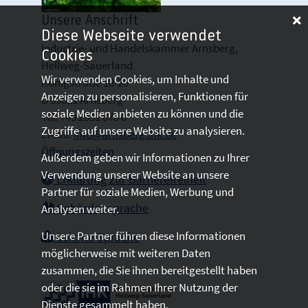
Unsere Anschrift
Diese Webseite verwendet
Industrie- und Handelskammer Arnsberg,
Cookies
Hellweg-Sauerland
Wir verwenden Cookies, um Inhalte und
Königstraße 18-20
Anzeigen zu personalisieren, Funktionen für
D 59821 Arnsberg
soziale Medien anbieten zu können und die
Tel: +49 2931 878 0
Zugriffe auf unsere Website zu analysieren.
Email:
info@arnsberg.ihk.de
Öffnungszeiten
Außerdem geben wir Informationen zu Ihrer
Verwendung unserer Website an unsere
Erklärung zur Barrierefreiheit
Partner für soziale Medien, Werbung und
Gebärdensprache
Analysen weiter.
Unsere Partner führen diese Informationen
Leichte Sprache
möglicherweise mit weiteren Daten
zusammen, die Sie ihnen bereitgestellt haben
oder die sie im Rahmen Ihrer Nutzung der
Dienste gesammelt haben.