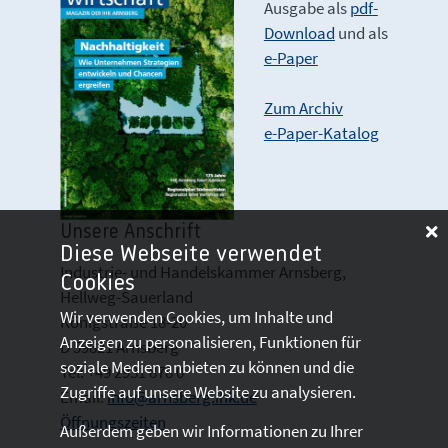
Ausgabe als
pdf-
Download
und als
e-Paper
Zum Archiv
e-Paper-Katalog
Unsere Anschrift
Diese Webseite verwendet
Industrie- und Handelskammer Arnsberg,
Cookies
Hellweg-Sauerland
Wir verwenden Cookies, um Inhalte und
Königstraße 18-20
Anzeigen zu personalisieren, Funktionen für
D 59821 Arnsberg
soziale Medien anbieten zu können und die
Tel: +49 2931 878 0
Zugriffe auf unsere Website zu analysieren.
Email:
info@arnsberg.ihk.de
Öffnungszeiten
Außerdem geben wir Informationen zu Ihrer