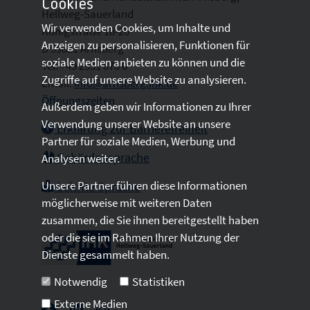
Cookies
Hellweg-Sauerland
Wir verwenden Cookies, um Inhalte und
Königstraße 18-20
Anzeigen zu personalisieren, Funktionen für
D 59821 Arnsberg
soziale Medien anbieten zu können und die
Tel: +49 2931 878 0
Zugriffe auf unsere Website zu analysieren.
Email:
info@arnsberg.ihk.de
Öffnungszeiten
Außerdem geben wir Informationen zu Ihrer
Verwendung unserer Website an unsere
Erklärung zur Barrierefreiheit
Partner für soziale Medien, Werbung und
Gebärdensprache
Analysen weiter.
Unsere Partner führen diese Informationen
Leichte Sprache
möglicherweise mit weiteren Daten
zusammen, die Sie ihnen bereitgestellt haben
oder die sie im Rahmen Ihrer Nutzung der
Dienste gesammelt haben.
Notwendig
Statistiken
Externe Medien