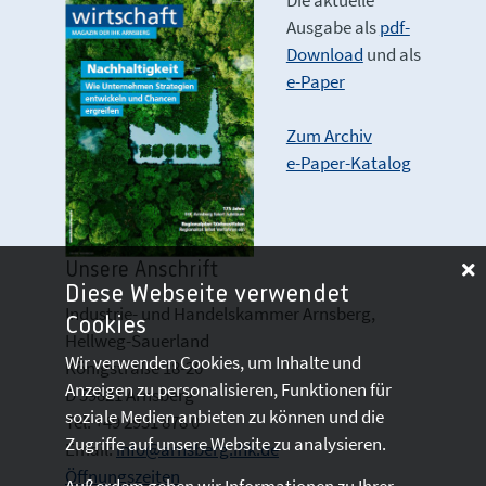
Ausgabe als
pdf-
Download
und als
e-Paper
Zum Archiv
e-Paper-Katalog
Unsere Anschrift
Diese Webseite verwendet
Industrie- und Handelskammer Arnsberg,
Cookies
Hellweg-Sauerland
Wir verwenden Cookies, um Inhalte und
Königstraße 18-20
Anzeigen zu personalisieren, Funktionen für
D 59821 Arnsberg
soziale Medien anbieten zu können und die
Tel: +49 2931 878 0
Zugriffe auf unsere Website zu analysieren.
Email:
info@arnsberg.ihk.de
Öffnungszeiten