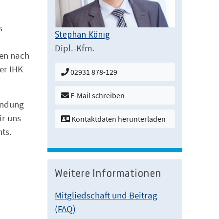
s
Stephan König
Dipl.-Kfm.
den nach
er IHK
02931 878-129
E-Mail schreiben
wendung
ir uns
Kontaktdaten herunterladen
ts.
Weitere Informationen
Mitgliedschaft und Beitrag
(FAQ)