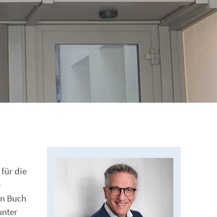
für die
e
en Buch
unter