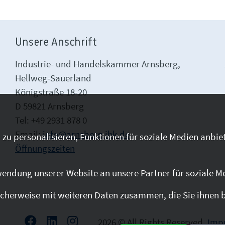
Unsere Anschrift
Industrie- und Handelskammer Arnsberg,
Hellweg-Sauerland
Königstraße 18-20
D 59821 Arnsberg
Tel: +49 2931 878 0
Email:
info@arnsberg.ihk.de
zu personalisieren, Funktionen für soziale Medien anbiet
Öffnungszeiten
endung unserer Website an unsere Partner für soziale M
cherweise mit weiteren Daten zusammen, die Sie ihnen be
2026 © All Rights Reserved.
Imp