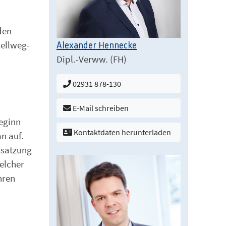
den
Hellweg-
Alexander Hennecke
Dipl.-Verww. (FH)
02931 878-130
E-Mail schreiben
Beginn
Kontaktdaten herunterladen
n auf.
ssatzung
welcher
hren