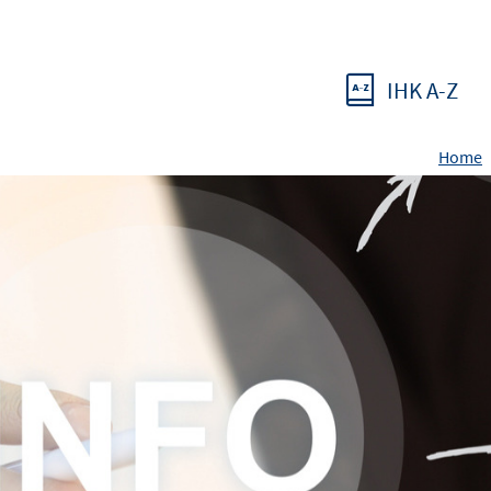
IHK A-Z
Home