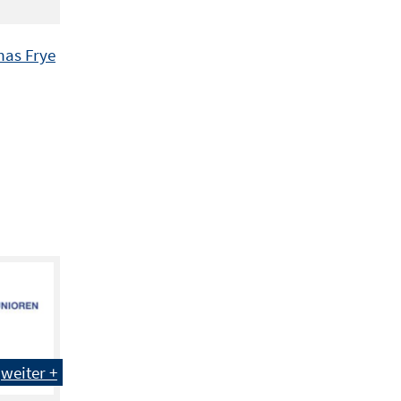
as Frye
weiter +