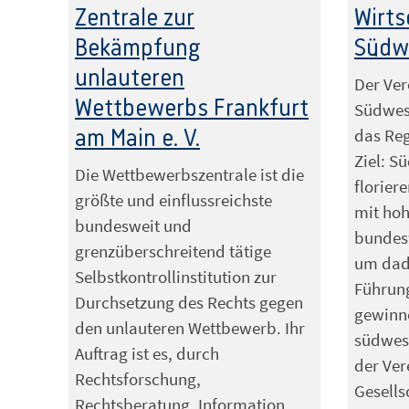
Zentrale zur
Wirts
Bekämpfung
Südwe
unlauteren
Der Ver
Wettbewerbs Frankfurt
Südwest
das Reg
am Main e. V.
Ziel: S
Die Wettbewerbszentrale ist die
florier
größte und einflussreichste
mit hoh
bundesweit und
bundes
grenzüberschreitend tätige
um dad
Selbstkontrollinstitution zur
Führung
Durchsetzung des Rechts gegen
gewinn
den unlauteren Wettbewerb. Ihr
südwest
Auftrag ist es, durch
der Ver
Rechtsforschung,
Gesells
Rechtsberatung, Information