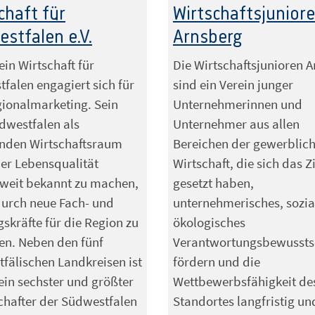
chaft für
Wirtschaftsjunior
stfalen e.V.
Arnsberg
ein Wirtschaft für
Die Wirtschaftsjunioren 
falen engagiert sich für
sind ein Verein junger
ionalmarketing. Sein
Unternehmerinnen und
üdwestfalen als
Unternehmer aus allen
enden Wirtschaftsraum
Bereichen der gewerblic
er Lebensqualität
Wirtschaft, die sich das Z
weit bekannt zu machen,
gesetzt haben,
urch neue Fach- und
unternehmerisches, sozia
skräfte für die Region zu
ökologisches
en. Neben den fünf
Verantwortungsbewussts
fälischen Landkreisen ist
fördern und die
ein sechster und größter
Wettbewerbsfähigkeit de
chafter der Südwestfalen
Standortes langfristig un