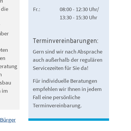
on
 die
Fr.:
08:00 - 12:30 Uhr/
13:30 - 15:30 Uhr
r
über
Terminvereinbarungen:
eten
Gern sind wir nach Absprache
men
auch außerhalb der regulären
Beratung
Servicezeiten für Sie da!
n
Für individuelle Beratungen
usbau
empfehlen wir Ihnen in jedem
n im
Fall eine persönliche
Terminvereinbarung.
 Bürger