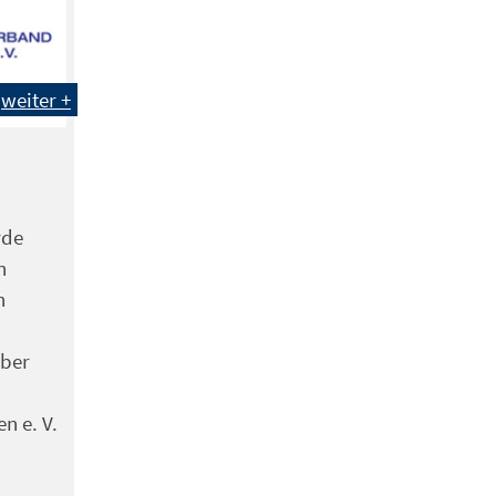
weiter +
rde
n
n
über
n e. V.