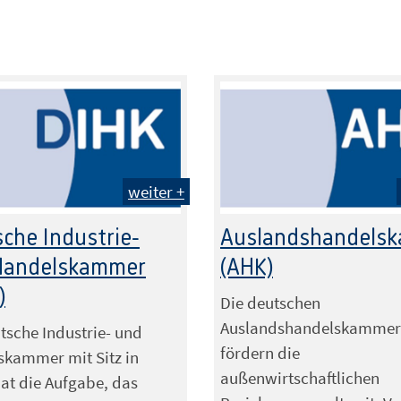
weiter +
che Industrie-
Auslandshandels
Handelskammer
(AHK)
)
Die deutschen
Auslandshandelskamme
tsche Industrie- und
fördern die
skammer mit Sitz in
außenwirtschaftlichen
hat die Aufgabe, das