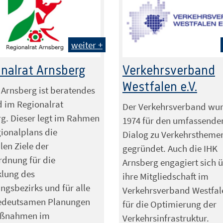
weiter +
nalrat Arnsberg
Verkehrsverband
Westfalen e.V.
 Arnsberg ist beratendes
d im Regionalrat
Der Verkehrsverband wu
g. Dieser legt im Rahmen
1974 für den umfassende
ionalplans die
Dialog zu Verkehrstheme
len Ziele der
gegründet. Auch die IHK
dnung für die
Arnsberg engagiert sich 
klung des
ihre Mitgliedschaft im
ngsbezirks und für alle
Verkehrsverband Westfale
deutsamen Planungen
für die Optimierung der
ßnahmen im
Verkehrsinfrastruktur.