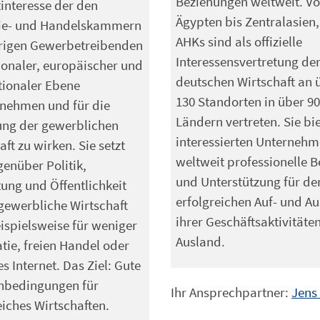
Beziehungen weltweit. V
nteresse der den
Ägypten bis Zentralasien,
rie- und Handelskammern
AHKs sind als offizielle
rigen Gewerbetreibenden
Interessensvertretung de
ionaler, europäischer und
deutschen Wirtschaft an 
tionaler Ebene
130 Standorten in über 90
nehmen und für die
Ländern vertreten. Sie bi
ung der gewerblichen
interessierten Unterneh
aft zu wirken. Sie setzt
weltweit professionelle 
genüber Politik,
und Unterstützung für de
ung und Öffentlichkeit
erfolgreichen Auf- und A
 gewerbliche Wirtschaft
ihrer Geschäftsaktivitäte
eispielsweise für weniger
Ausland.
tie, freien Handel oder
es Internet. Das Ziel: Gute
bedingungen für
Ihr Ansprechpartner:
Jens
eiches Wirtschaften.