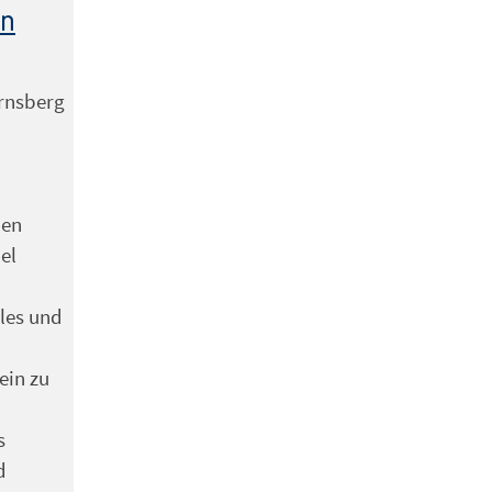
en
Arnsberg
hen
iel
les und
ein zu
s
d