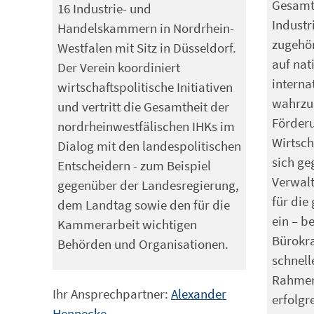
Gesamti
16 Industrie- und
Indust
Handelskammern in Nordrhein-
zugehö
Westfalen mit Sitz in Düsseldorf.
auf nat
Der Verein koordiniert
interna
wirtschaftspolitische Initiativen
wahrzu
und vertritt die Gesamtheit der
Förder
nordrheinwestfälischen IHKs im
Wirtsch
Dialog mit den landespolitischen
sich ge
Entscheidern - zum Beispiel
Verwalt
gegenüber der Landesregierung,
für die
dem Landtag sowie den für die
ein – b
Kammerarbeit wichtigen
Bürokra
Behörden und Organisationen.
schnell
Rahmen
Ihr Ansprechpartner:
Alexander
erfolgr
Hennecke