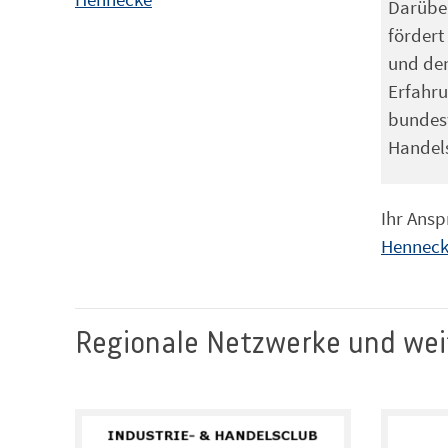
Darüber
fördert
und de
Erfahru
bundesw
Handel
Ihr Ans
Hennec
Regionale Netzwerke und weit