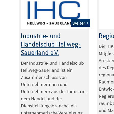
weiter +
Industrie- und
Regio
Handelsclub Hellweg-
Die IHK
Sauerland e.V.
Mitglie
Arnsber
Der Industrie- und Handelsclub
des Reg
Hellweg-Sauerland ist ein
regiona
Zusammenschluss von
Raumor
Unternehmerinnen und
Entwic
Unternehmern aus der Industrie,
Regieru
dem Handel und der
raumbe
Dienstleistungsbranche. Als
und Ma
unternehmerische Vereinigung