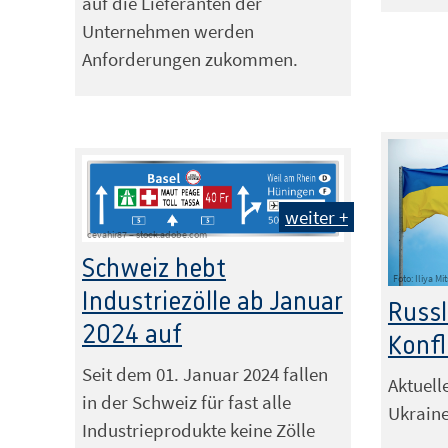
auf die Lieferanten der
Unternehmen werden
Anforderungen zukommen.
weiter +
cevahir87 – stock.adobe.com
Schweiz hebt
Foto: Iliya M
Industriezölle ab Januar
Russl
2024 auf
Konfl
Seit dem 01. Januar 2024 fallen
Aktuell
in der Schweiz für fast alle
Ukraine
Industrieprodukte keine Zölle