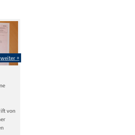
weiter +
ine
ift von
her
en