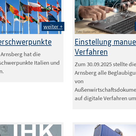
weiter +
 - stock.adobe.com
Foto: GustavsMD - stock.adobe.com
erschwerpunkte
Einstellung manue
Verfahren
 Arnsberg hat die
chwerpunkte Italien und
Zum 30.09.2025 stellte di
n.
Arnsberg alle Beglaubig
von
Außenwirtschaftsdokume
auf digitale Verfahren u