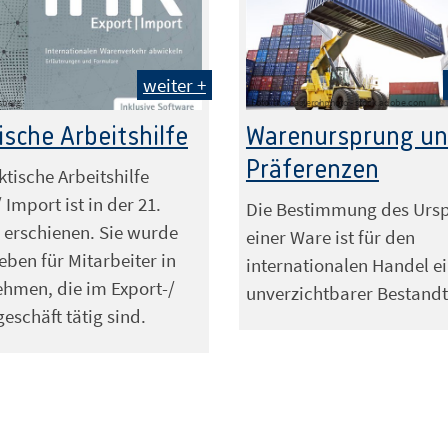
weiter +
sberg
Foto: thomaslerchphoto - stock.adobe.com
ische Arbeitshilfe
Warenursprung u
Präferenzen
ktische Arbeitshilfe
 Import ist in der 21.
Die Bestimmung des Urs
 erschienen. Sie wurde
einer Ware ist für den
eben für Mitarbeiter in
internationalen Handel e
hmen, die im Export-/
unverzichtbarer Bestandt
eschäft tätig sind.