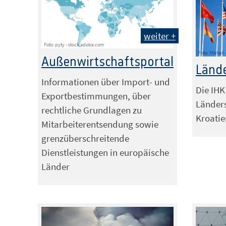
weiter +
Foto: pyty - stock.adobe.com
Foto: Mikhail
Außenwirtschaftsportal
Länd
Informationen über Import- und
Die IHK
Exportbestimmungen, über
Länders
rechtliche Grundlagen zu
Kroatie
Mitarbeiterentsendung sowie
grenzüberschreitende
Dienstleistungen in europäische
Länder