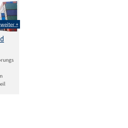
weiter +
nd
prungs
in
eil