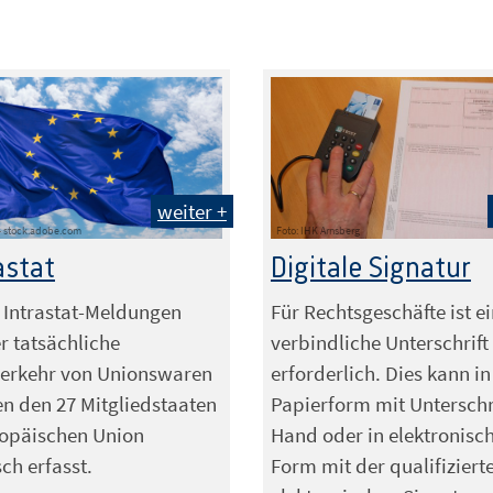
weiter +
Foto: IHK Arnsberg
 - stock.adobe.com
Digitale Signatur
astat
Für Rechtsgeschäfte ist e
 Intrastat-Meldungen
verbindliche Unterschrift
r tatsächliche
erforderlich. Dies kann in
erkehr von Unionswaren
Papierform mit Unterschr
n den 27 Mitgliedstaaten
Hand oder in elektronisc
ropäischen Union
Form mit der qualifiziert
sch erfasst.