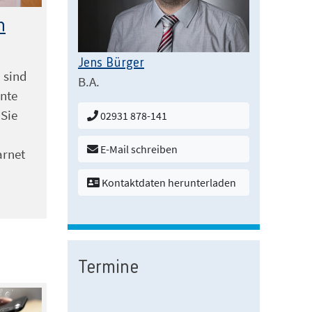
n
Jens Bürger
 sind
B.A.
nte
 Sie
02931 878-141
E-Mail schreiben
arnet
Kontaktdaten herunterladen
Termine