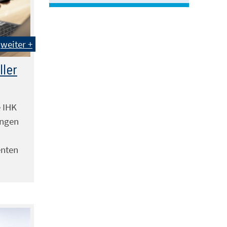
weiter +
ller
e IHK
ungen
nten
m