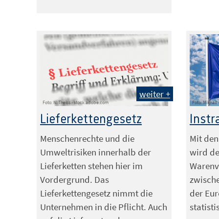
weiter +
Foto: N. Theiss - stock.adobe.com
Foto: Mikhail
Lieferkettengesetz
Instr
Menschenrechte und die
Mit den
Umweltrisiken innerhalb der
wird de
Lieferketten stehen hier im
Warenv
Vordergrund. Das
zwische
Lieferkettengesetz nimmt die
der Eu
Unternehmen in die Pflicht. Auch
statisti