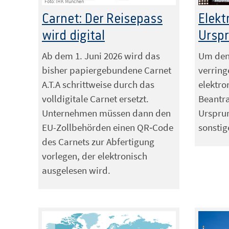
Foto: IHK München
Foto: Becker
Carnet: Der Reisepass
Elekt
wird digital
Ursp
Ab dem 1. Juni 2026 wird das
Um den 
bisher papiergebundene Carnet
verringe
A.T.A schrittweise durch das
elektro
volldigitale Carnet ersetzt.
Beantr
Unternehmen müssen dann den
Urspru
EU-Zollbehörden einen QR‑Code
sonstig
des Carnets zur Abfertigung
vorlegen, der elektronisch
ausgelesen wird.