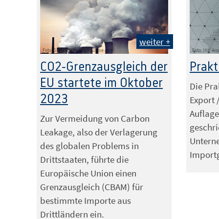
weiter +
Foto: GustavsMD - stock.adobe.com
Foto: IHK Arn
CO2-Grenzausgleich der
Prakt
EU startete im Oktober
Die Pra
2023
Export /
Auflage
Zur Vermeidung von Carbon
geschri
Leakage, also der Verlagerung
Unterne
des globalen Problems in
Importg
Drittstaaten, führte die
Europäische Union einen
Grenzausgleich (CBAM) für
bestimmte Importe aus
Drittländern ein.