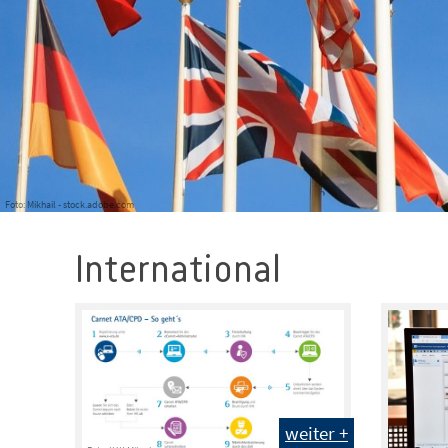
Foto: Mikhail - stock.adobe.com
International
weiter +