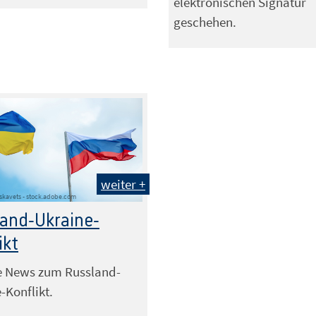
elektronischen Signatur
geschehen.
weiter +
itskavets - stock.adobe.com
and-Ukraine-
ikt
e News zum Russland-
-Konflikt.