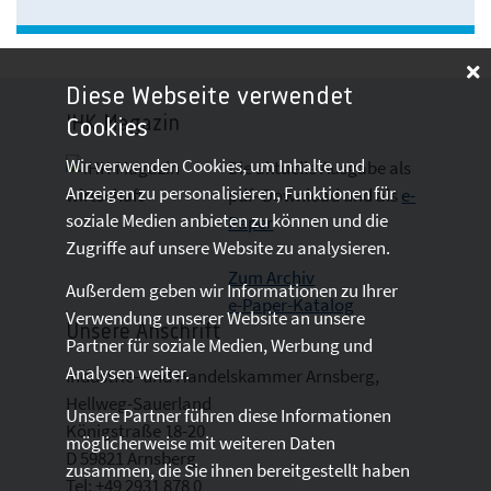
Diese Webseite verwendet
IHK-Magazin
Cookies
Wir verwenden Cookies, um Inhalte und
Die aktuelle Ausgabe als
Anzeigen zu personalisieren, Funktionen für
pdf- Download
und als
e-
soziale Medien anbieten zu können und die
Paper
Zugriffe auf unsere Website zu analysieren.
Zum Archiv
Außerdem geben wir Informationen zu Ihrer
e-Paper-Katalog
Verwendung unserer Website an unsere
Unsere Anschrift
Partner für soziale Medien, Werbung und
Analysen weiter.
Industrie- und Handelskammer Arnsberg,
Hellweg-Sauerland
Unsere Partner führen diese Informationen
Königstraße 18-20
möglicherweise mit weiteren Daten
D 59821 Arnsberg
zusammen, die Sie ihnen bereitgestellt haben
Tel: +49 2931 878 0