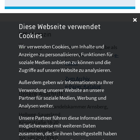
Diese Webseite verwendet
IHK-Magazin
Cookies
Wir verwenden Cookies, um Inhalte und
Die aktuelle Ausgabe als
Anzeigen zu personalisieren, Funktionen für
pdf- Download
und als
e-
soziale Medien anbieten zu können und die
Paper
Zugriffe auf unsere Website zu analysieren.
Zum Archiv
Außerdem geben wir Informationen zu Ihrer
e-Paper-Katalog
Verwendung unserer Website an unsere
Unsere Anschrift
Partner für soziale Medien, Werbung und
Analysen weiter.
Industrie- und Handelskammer Arnsberg,
Hellweg-Sauerland
Unsere Partner führen diese Informationen
Königstraße 18-20
möglicherweise mit weiteren Daten
D 59821 Arnsberg
zusammen, die Sie ihnen bereitgestellt haben
Tel: +49 2931 878 0