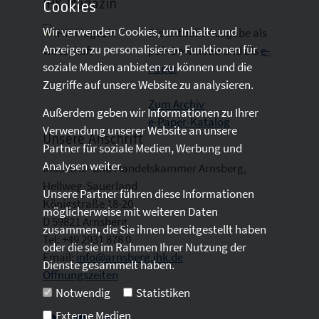
IHK-Magazin
Cookies
Wir verwenden Cookies, um Inhalte und
Die aktuelle Ausgabe als
Anzeigen zu personalisieren, Funktionen für
pdf- Download
und als
e-
soziale Medien anbieten zu können und die
Paper
Zugriffe auf unsere Website zu analysieren.
Zum Archiv
Außerdem geben wir Informationen zu Ihrer
e-Paper-Katalog
Verwendung unserer Website an unsere
Unsere Anschrift
Partner für soziale Medien, Werbung und
Analysen weiter.
Industrie- und Handelskammer Arnsberg,
Hellweg-Sauerland
Unsere Partner führen diese Informationen
Königstraße 18-20
möglicherweise mit weiteren Daten
D 59821 Arnsberg
zusammen, die Sie ihnen bereitgestellt haben
Tel: +49 2931 878 0
oder die sie im Rahmen Ihrer Nutzung der
Email:
info@arnsberg.ihk.de
Dienste gesammelt haben.
Öffnungszeiten
Notwendig
Statistiken
Externe Medien