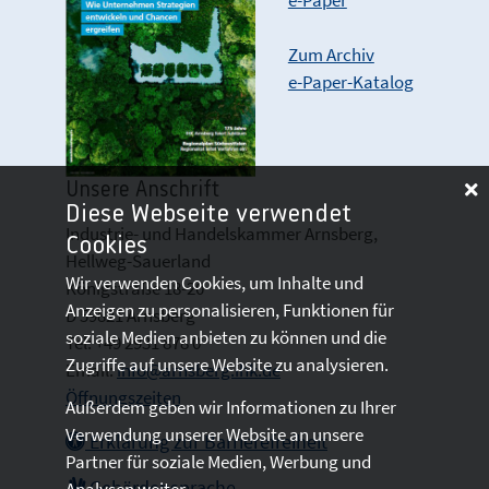
e-Paper
Zum Archiv
e-Paper-Katalog
Unsere Anschrift
Diese Webseite verwendet
Industrie- und Handelskammer Arnsberg,
Cookies
Hellweg-Sauerland
Wir verwenden Cookies, um Inhalte und
Königstraße 18-20
Anzeigen zu personalisieren, Funktionen für
D 59821 Arnsberg
soziale Medien anbieten zu können und die
Tel: +49 2931 878 0
Zugriffe auf unsere Website zu analysieren.
Email:
info@arnsberg.ihk.de
Öffnungszeiten
Außerdem geben wir Informationen zu Ihrer
Verwendung unserer Website an unsere
Erklärung zur Barrierefreiheit
Partner für soziale Medien, Werbung und
Gebärdensprache