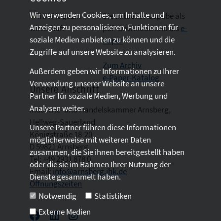
Wir verwenden Cookies, um Inhalte und
Die aktuelle Ausgabe als
Anzeigen zu personalisieren, Funktionen für
pdf- Download
und als
e-
soziale Medien anbieten zu können und die
Paper
Zugriffe auf unsere Website zu analysieren.
Zum Archiv
Außerdem geben wir Informationen zu Ihrer
e-Paper-Katalog
Verwendung unserer Website an unsere
Unsere Anschrift
Partner für soziale Medien, Werbung und
Analysen weiter.
Industrie- und Handelskammer Arnsberg,
Hellweg-Sauerland
Unsere Partner führen diese Informationen
Königstraße 18-20
möglicherweise mit weiteren Daten
D 59821 Arnsberg
zusammen, die Sie ihnen bereitgestellt haben
Tel: +49 2931 878 0
oder die sie im Rahmen Ihrer Nutzung der
Email:
info@arnsberg.ihk.de
Dienste gesammelt haben.
Öffnungszeiten
Notwendig
Statistiken
Externe Medien