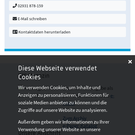
02931 878-159
E-Mail schreiben
Kontaktdaten herunterladen
Diese Webseite verwendet
IHK-Magazin
Cookies
Wir verwenden Cookies, um Inhalte und
Die aktuelle Ausgabe als
Anzeigen zu personalisieren, Funktionen für
pdf- Download
und als
e-
soziale Medien anbieten zu können und die
Paper
Zugriffe auf unsere Website zu analysieren.
Zum Archiv
Außerdem geben wir Informationen zu Ihrer
e-Paper-Katalog
Verwendung unserer Website an unsere
Unsere Anschrift