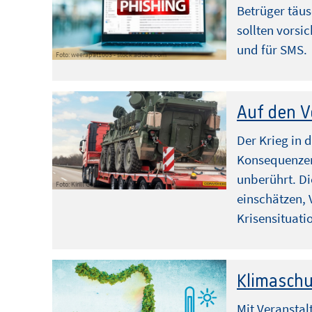
Betrüger täu
sollten vorsic
und für SMS.
Foto: weerapat1003 - stock.adobe.com
Auf den V
Der Krieg in 
Konsequenzen 
unberührt. Di
Foto: Kirill Gorlov – stock.adobe.com
einschätzen, 
Krisensituati
Klimaschu
Mit Veransta