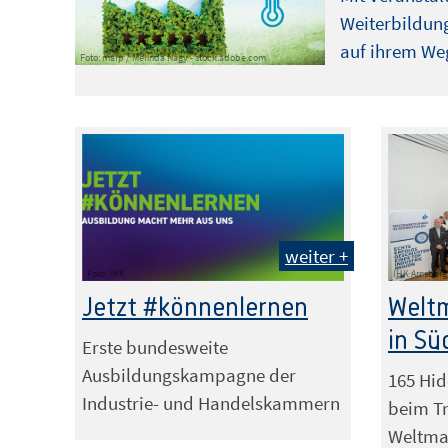
Weiterbildung
auf ihrem Weg
Foto: malp / Melinda Nagy - stock.adobe.com
weiter +
Foto: IHK
IHK Arnsberg
Jetzt #könnenlernen
Weltm
in Sü
Erste bundesweite
Ausbildungskampagne der
165 Hi
Industrie- und Handelskammern
beim Tr
Weltmar