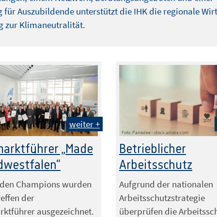
 für Auszubildende unterstützt die IHK die regionale Wir
 zur Klimaneutralität.
weiter +
Foto: Parradee - stock.adobe.com
arktführer „Made
Betrieblicher
dwestfalen“
Arbeitsschutz
dden Champions wurden
Aufgrund der nationalen
effen der
Arbeitsschutzstrategie
ktführer ausgezeichnet.
überprüfen die Arbeitssc