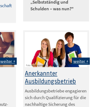
„Selbstständig und
tschaft
Schulden – was nun?"
weiter +
weiter +
Foto: shootingankauf / Fotolia.com
Anerkannter
Ausbildungsbetrieb
Ausbildungsbetriebe engagieren
sich durch Qualifizierung für die
hutz-
nachhaltige Sicherung des