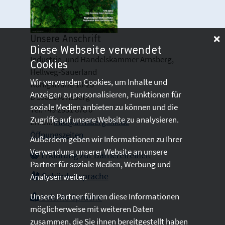
Unsere Anschrift
Diese Webseite verwendet
Industrie- und Handelskammer Arnsberg,
Cookies
Hellweg-Sauerland
Wir verwenden Cookies, um Inhalte und
Königstraße 18-20
Anzeigen zu personalisieren, Funktionen für
D 59821 Arnsberg
soziale Medien anbieten zu können und die
Tel: +49 2931 878 0
Zugriffe auf unsere Website zu analysieren.
Email:
info@arnsberg.ihk.de
Öffnungszeiten
Außerdem geben wir Informationen zu Ihrer
Verwendung unserer Website an unsere
Erklärung zur Barrierefreiheit
Partner für soziale Medien, Werbung und
Gebärdensprache
Analysen weiter.
Unsere Partner führen diese Informationen
Leichte Sprache
möglicherweise mit weiteren Daten
zusammen, die Sie ihnen bereitgestellt haben