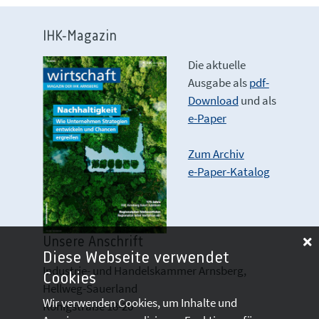
IHK-Magazin
Die aktuelle
Ausgabe als
pdf-
Download
und als
e-Paper
Zum Archiv
e-Paper-Katalog
Unsere Anschrift
Diese Webseite verwendet
Industrie- und Handelskammer Arnsberg,
Cookies
Hellweg-Sauerland
Wir verwenden Cookies, um Inhalte und
Königstraße 18-20