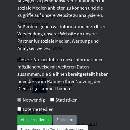
Anzeigen zu personalisieren, Funktionen für
D 59821 Arnsberg
soziale Medien anbieten zu können und die
Tel: +49 2931 878 0
Zugriffe auf unsere Website zu analysieren.
Email:
info@arnsberg.ihk.de
Öffnungszeiten
Außerdem geben wir Informationen zu Ihrer
Verwendung unserer Website an unsere
Erklärung zur Barrierefreiheit
Partner für soziale Medien, Werbung und
Gebärdensprache
Analysen weiter.
Unsere Partner führen diese Informationen
Leichte Sprache
möglicherweise mit weiteren Daten
zusammen, die Sie ihnen bereitgestellt haben
oder die sie im Rahmen Ihrer Nutzung der
Dienste gesammelt haben.
Notwendig
Statistiken
Externe Medien
Alle akzeptieren
Speichern
2026 © All Rights Reserved.
Impressum
|
Nur notwendige Cookies akzeptieren