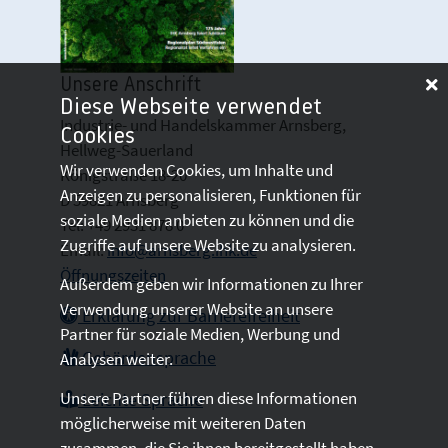
Unsere Anschrift
Diese Webseite verwendet
Industrie- und Handelskammer Arnsberg,
Cookies
Hellweg-Sauerland
Wir verwenden Cookies, um Inhalte und
Königstraße 18-20
Anzeigen zu personalisieren, Funktionen für
D 59821 Arnsberg
soziale Medien anbieten zu können und die
Tel: +49 2931 878 0
Zugriffe auf unsere Website zu analysieren.
Email:
info@arnsberg.ihk.de
Öffnungszeiten
Außerdem geben wir Informationen zu Ihrer
Verwendung unserer Website an unsere
Erklärung zur Barrierefreiheit
Partner für soziale Medien, Werbung und
Gebärdensprache
Analysen weiter.
Unsere Partner führen diese Informationen
Leichte Sprache
möglicherweise mit weiteren Daten