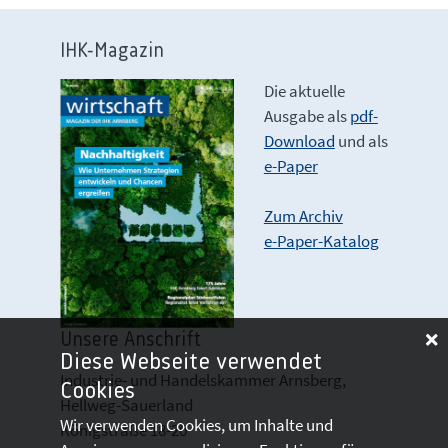
IHK-Magazin
Die aktuelle
Ausgabe als
pdf-
Download
und als
e-Paper
Zum Archiv
e-Paper-Katalog
Unsere Anschrift
Diese Webseite verwendet
Industrie- und Handelskammer Arnsberg,
Cookies
Hellweg-Sauerland
Wir verwenden Cookies, um Inhalte und
Königstraße 18-20