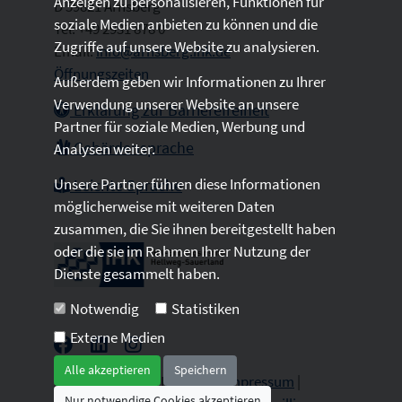
Anzeigen zu personalisieren, Funktionen für
D 59821 Arnsberg
soziale Medien anbieten zu können und die
Tel: +49 2931 878 0
Zugriffe auf unsere Website zu analysieren.
Email:
info@arnsberg.ihk.de
Öffnungszeiten
Außerdem geben wir Informationen zu Ihrer
Verwendung unserer Website an unsere
Erklärung zur Barrierefreiheit
Partner für soziale Medien, Werbung und
Gebärdensprache
Analysen weiter.
Unsere Partner führen diese Informationen
Leichte Sprache
möglicherweise mit weiteren Daten
zusammen, die Sie ihnen bereitgestellt haben
oder die sie im Rahmen Ihrer Nutzung der
Dienste gesammelt haben.
Notwendig
Statistiken
Externe Medien
Alle akzeptieren
Speichern
2026 © All Rights Reserved.
Impressum
|
Nur notwendige Cookies akzeptieren