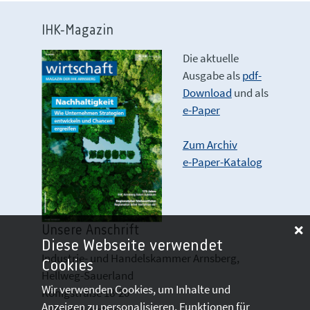
IHK-Magazin
Die aktuelle
Ausgabe als
pdf-
Download
und als
e-Paper
Zum Archiv
e-Paper-Katalog
Unsere Anschrift
Diese Webseite verwendet
Industrie- und Handelskammer Arnsberg,
Cookies
Hellweg-Sauerland
Wir verwenden Cookies, um Inhalte und
Königstraße 18-20
Anzeigen zu personalisieren, Funktionen für
D 59821 Arnsberg