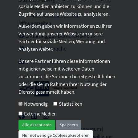
soziale Medien anbieten zu können und die
Tel: +49 2931 878 0
Zugriffe auf unsere Website zu analysieren.
Email:
info@arnsberg.ihk.de
Öffnungszeiten
Außerdem geben wir Informationen zu Ihrer
Verwendung unserer Website an unsere
Erklärung zur Barrierefreiheit
Partner für soziale Medien, Werbung und
Gebärdensprache
Analysen weiter.
Unsere Partner führen diese Informationen
Leichte Sprache
möglicherweise mit weiteren Daten
zusammen, die Sie ihnen bereitgestellt haben
oder die sie im Rahmen Ihrer Nutzung der
Dienste gesammelt haben.
Notwendig
Statistiken
Externe Medien
Alle akzeptieren
Speichern
2026 © All Rights Reserved.
Impressum
|
Nur notwendige Cookies akzeptieren
Datenschutz
|
Sitemap
|
Cookie-Einwilligung