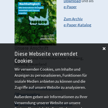
Download
und als
e-Paper
Zum Archiv
e-Paper-Katalog
Unsere Anschrift
Diese Webseite verwendet
Industrie- und Handelskammer Arnsberg,
Cookies
Hellweg-Sauerland
Wir verwenden Cookies, um Inhalte und
Königstraße 18-20
Anzeigen zu personalisieren, Funktionen für
D 59821 Arnsberg
soziale Medien anbieten zu können und die
Tel: +49 2931 878 0
Zugriffe auf unsere Website zu analysieren.
Email:
info@arnsberg.ihk.de
Öffnungszeiten
Außerdem geben wir Informationen zu Ihrer
Verwendung unserer Website an unsere
Erklärung zur Barrierefreiheit