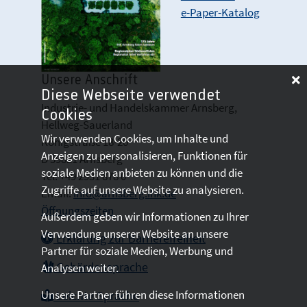
e-Paper-Katalog
Unsere Anschrift
Diese Webseite verwendet
Industrie- und Handelskammer Arnsberg,
Cookies
Hellweg-Sauerland
Wir verwenden Cookies, um Inhalte und
Königstraße 18-20
Anzeigen zu personalisieren, Funktionen für
D 59821 Arnsberg
soziale Medien anbieten zu können und die
Tel: +49 2931 878 0
Zugriffe auf unsere Website zu analysieren.
Email:
info@arnsberg.ihk.de
Öffnungszeiten
Außerdem geben wir Informationen zu Ihrer
Verwendung unserer Website an unsere
Erklärung zur Barrierefreiheit
Partner für soziale Medien, Werbung und
Gebärdensprache
Analysen weiter.
Unsere Partner führen diese Informationen
Leichte Sprache