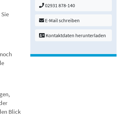
02931 878-140
 Sie
E-Mail schreiben
Kontaktdaten herunterladen
nnoch
le
gen,
der
den Blick