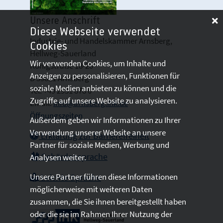
Unsere Anschrift
Diese Webseite verwendet
Industrie- und Handelskammer Arnsberg,
Cookies
Hellweg-Sauerland
Wir verwenden Cookies, um Inhalte und
Königstraße 18-20
Anzeigen zu personalisieren, Funktionen für
D 59821 Arnsberg
soziale Medien anbieten zu können und die
Tel: +49 2931 878 0
Zugriffe auf unsere Website zu analysieren.
Email:
info@arnsberg.ihk.de
Öffnungszeiten
Außerdem geben wir Informationen zu Ihrer
Verwendung unserer Website an unsere
Erklärung zur Barrierefreiheit
Partner für soziale Medien, Werbung und
Gebärdensprache
Analysen weiter.
Unsere Partner führen diese Informationen
Leichte Sprache
möglicherweise mit weiteren Daten
zusammen, die Sie ihnen bereitgestellt haben
oder die sie im Rahmen Ihrer Nutzung der