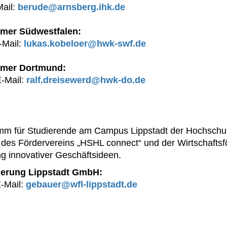
Mail:
berude@arnsberg.ihk.de
mer Südwestfalen:
-Mail:
lukas.kobeloer@hwk-swf.de
mmer Dortmund:
E-Mail:
ralf.dreisewerd@hwk-do.de
ramm für Studierende am Campus Lippstadt der Hochsc
es Fördervereins „HSHL connect“ und der Wirtschaftsfö
ng innovativer Geschäftsideen.
rderung Lippstadt GmbH:
E-Mail:
gebauer@wfl-lippstadt.de