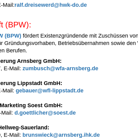
-Mail:
ralf.dreisewerd@hwk-do.de
t (BPW):
W (BPW)
fördert Existenzgründende mit Zuschüssen vo
 für Gründungsvorhaben, Betriebsübernahmen sowie de
en Berufen.
rderung Arnsberg GmbH:
, E-Mail:
zumbusch@wfa-arnsberg.de
rderung Lippstadt GmbH:
-Mail:
gebauer@wfl-lippstadt.de
d Marketing Soest GmbH:
-Mail:
d.goettlicher@soest.de
Hellweg-Sauerland:
, E-Mail:
brunswieck@arnsberg.ihk.de