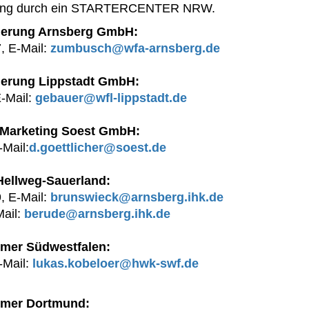
ätzung durch ein STARTERCENTER NRW.
rderung Arnsberg GmbH:
, E-Mail:
zumbusch@wfa-arnsberg.de
rderung Lippstadt GmbH:
-Mail:
gebauer@wfl-lippstadt.de
d Marketing Soest GmbH:
-Mail:
d.goettlicher@soest.de
Hellweg-Sauerland:
, E-Mail:
brunswieck@arnsberg.ihk.de
Mail:
berude@arnsberg.ihk.de
mer Südwestfalen:
-Mail:
lukas.kobeloer@hwk-swf.de
mmer Dortmund: