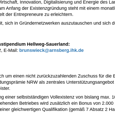
irtschaft, Innovation, Digitalisierung und Energie des L
 am Anfang der Existenzgründung steht mit einem monat
elt der Entrepreneure zu erleichtern.
it, sich in Gründernetzwerken auszutauschen und sich du
sstipendium Hellweg-Sauerland:
, E-Mail:
brunswieck@arnsberg.ihk.de
ch um einen nicht zurückzuzahlenden Zuschuss für die 
ungsprämie NRW als zentrales Unterstützungsangebot f
ster.
g einer selbstständigen Vollexistenz von bislang max. 1
ehenden Betriebes wird zusätzlich ein Bonus von 2.000 
 einer gleichwertigen Qualifikation (gemäß 7 Absatz 2 