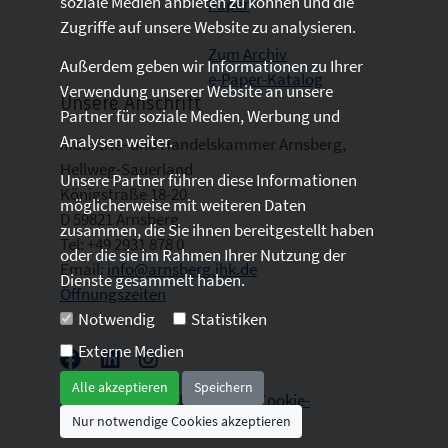
soziale Medien anbieten zu können und die
Paper
Zugriffe auf unsere Website zu analysieren.
Zum Archiv
Außerdem geben wir Informationen zu Ihrer
e-Paper-Katalog
Verwendung unserer Website an unsere
Unsere Anschrift
Partner für soziale Medien, Werbung und
Analysen weiter.
Industrie- und Handelskammer Arnsberg,
Hellweg-Sauerland
Unsere Partner führen diese Informationen
Königstraße 18-20
möglicherweise mit weiteren Daten
D 59821 Arnsberg
zusammen, die Sie ihnen bereitgestellt haben
Tel: +49 2931 878 0
oder die sie im Rahmen Ihrer Nutzung der
Email:
info@arnsberg.ihk.de
Dienste gesammelt haben.
Öffnungszeiten
Notwendig
Statistiken
Externe Medien
Alle akzeptieren
Speichern
2026 © All Rights Reserved. |
Cookie-
Nur notwendige Cookies akzeptieren
Einwilligung