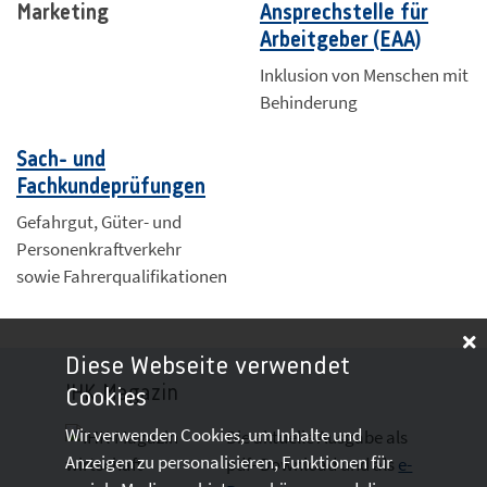
Marketing
Ansprechstelle für
Arbeitgeber (EAA)
Inklusion von Menschen mit
Behinderung
Sach- und
Fachkundeprüfungen
Gefahrgut, Güter- und
Personenkraftverkehr
sowie Fahrerqualifikationen
Diese Webseite verwendet
IHK-Magazin
Cookies
Wir verwenden Cookies, um Inhalte und
Die aktuelle Ausgabe als
Anzeigen zu personalisieren, Funktionen für
pdf- Download
und als
e-